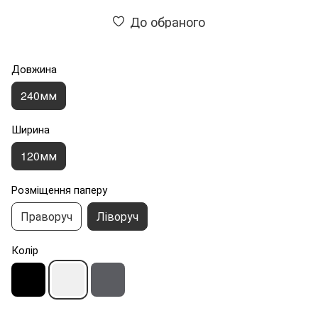
До обраного
Довжина
240мм
Ширина
120мм
Розміщення паперу
Праворуч
Ліворуч
Колір