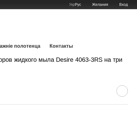
Укр
Рус
Желания
Вход
График работы:
Мой заказ
Будние:
9:00–22:00
Сб:
9:00–22:00
мажніе полотенца
Контакты
оров жидкого мыла Desire 4063-3RS на три