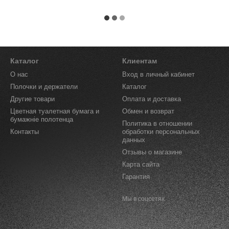
Каталог
Клиентам
О нас
Вход в личный кабинет
Полочки и держатели
Каталог
Другие товари
Оплата и доставка
Цветная туалетная бумага и
Обмен и возврат
бумажніе полотенца
Политика в отношении
Контакты
обработки персональных
данных
Отзывы о магазине
Карта сайта
Гарантия
Мы в соцсетях