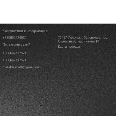
Контактная информация
+380962234939
70417 Украина, г. Запорожье, пос.
Солнечный, пер. Княжий 10
Перезвонить вам?
Карта проезда
+380667417521
+380667417521
metaldesbath@gmail.com