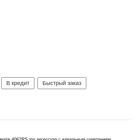
В кредит
Быстрый заказ
esire 4062RS это аксессуар с идеальным сочетанием