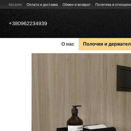
Перейти к основному контенту
Каталог
Оплата и доставка
Обмен и возврат
Политика в отношен
+380962234939
О нас
Полочки и держател