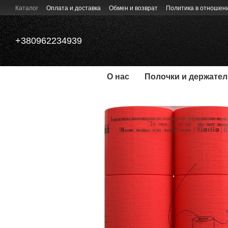
Перейти к основному контенту
Каталог
Оплата и доставка
Обмен и возврат
Политика в отношен
+380962234939
О нас
Полочки и держател