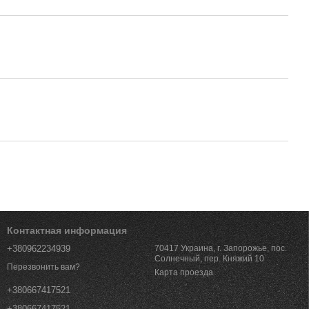
Контактная информация
+380962234939
70417 Украина, г. Запорожье, пос.
Солнечный, пер. Княжий 10
Перезвонить вам?
Карта проезда
+380667417521
+380667417521