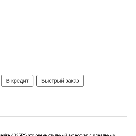
В кредит
Быстрый заказ
esire 4025RS это очень стильный аксессуар с идеальным