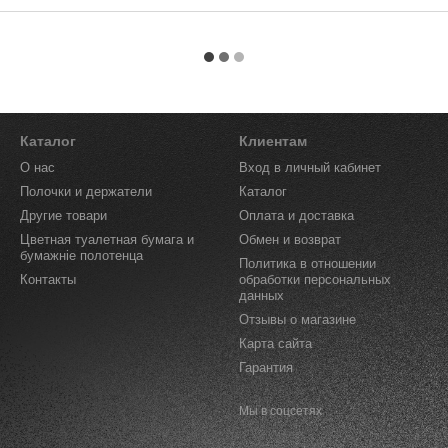
Каталог
Клиентам
О нас
Вход в личный кабинет
Полочки и держатели
Каталог
Другие товари
Оплата и доставка
Цветная туалетная бумага и
Обмен и возврат
бумажніе полотенца
Политика в отношении
Контакты
обработки персональных
данных
Отзывы о магазине
Карта сайта
Гарантия
Мы в соцсетях