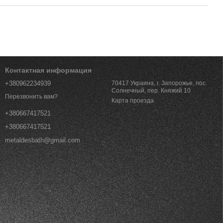
Контактная информация
+380962234939
70417 Украина, г. Запорожье, пос.
Солнечный, пер. Княжий 10
Перезвонить вам?
Карта проезда
+380667417521
+380667417521
metaldesbath@gmail.com