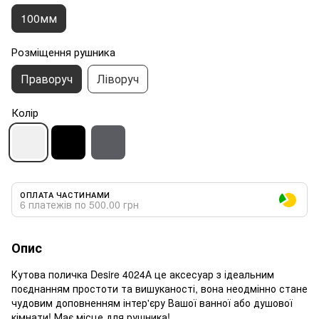
100мм
Розміщення рушника
Праворуч
Ліворуч
Колір
ОПЛАТА ЧАСТИНАМИ
6 платежів по 500.00 грн
Опис
Кутова поличка Desire 4024А це аксесуар з ідеальним
поєднанням простоти та вишуканості, вона неодмінно стане
чудовим доповненням інтер'єру Вашої ванної або душової
кімнати! Має місце для рушника!