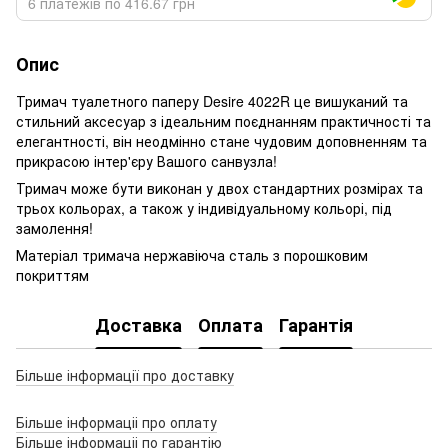
6 платежів по 416.67 грн
Опис
Тримач туалетного паперу Desire 4022R це вишуканий та
стильний аксесуар з ідеальним поєднанням практичності та
елегантності, він неодмінно стане чудовим доповненням та
прикрасою інтер'єру Вашого санвузла!
Тримач може бути виконан у двох стандартних розмірах та
трьох кольорах, а також у індивідуальному кольорі, під
замолення!
Матеріал тримача нержавіюча сталь з порошковим
покриттям
Доставка
Оплата
Гарантія
Більше інформації про доставку
Більше інформаціі про оплату
Більше інформаціі по гарантію