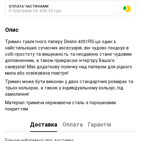
ОПЛАТА ЧАСТИНАМИ
6 платежів по 458.33 грн
Опис
Тримач туалетного паперу Desire 4051RS це один з
найстильніших сучасних аксесуарів, він чудово поєднує в
собі простоту та вишуканість та неодмінно стане чудовим
доповненням, а також прикрасою інтер'єру Вашого
санвузла! Має додаткову поличку над папером для рідкого
мила або освіжувача повітря!
Тримач може бути виконан у двох стандартних розмірах та
трьох кольорах, а також у індивідуальному кольорі, під
замолення!
Матеріал тримача нержавіюча сталь з порошковим
покриттям
Доставка
Оплата
Гарантія
Більше інформації про доставку