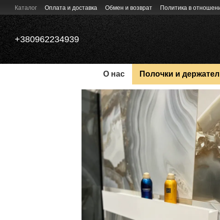
Перейти к основному контенту
Каталог
Оплата и доставка
Обмен и возврат
Политика в отношен
+380962234939
О нас
Полочки и держател