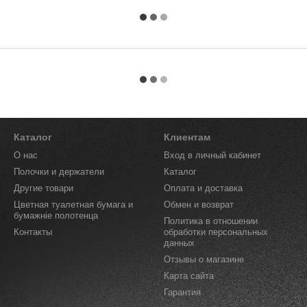
Каталог
Клиентам
О нас
Вход в личный кабинет
Полочки и держатели
Каталог
Другие товари
Оплата и доставка
Цветная туалетная бумага и
Обмен и возврат
бумажніе полотенца
Политика в отношении
Контакты
обработки персональных
данных
Отзывы о магазине
Карта сайта
Гарантия