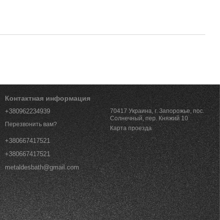
Контактная информация
+380962234939
70417 Украина, г. Запорожье, пос.
Солнечный, пер. Княжий 10
Перезвонить вам?
Карта проезда
+380667417521
+380667417521
metaldesbath@gmail.com