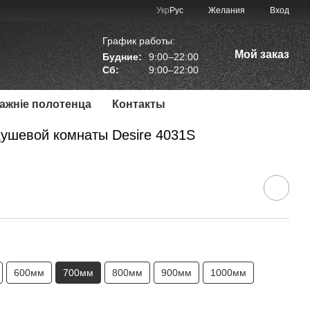
Укр
Рус
Желания
Вход
График работы:
Мой заказ
Будние:
9:00–22:00
Сб:
9:00–22:00
мажніе полотенца
Контакты
душевой комнаты Desire 4031S
600мм
700мм
800мм
900мм
1000мм