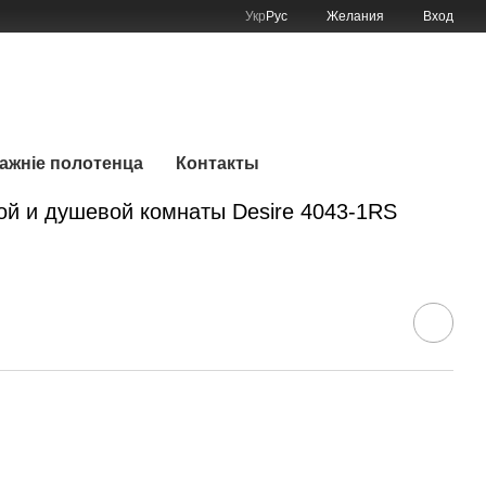
Укр
Рус
Желания
Вход
График работы:
Мой заказ
Будние:
9:00–22:00
Сб:
9:00–22:00
мажніе полотенца
Контакты
ой и душевой комнаты Desire 4043-1RS