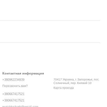
Контактная информация
+380962234939
70417 Украина, г. Запорожье, пос.
Солнечный, пер. Княжий 10
Перезвонить вам?
Карта проезда
+380667417521
+380667417521
metaldesbath@gmail.com