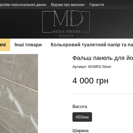
бробки персональних даних
Відгуки про магазин
Гарантія
ачі
Інші товари
Кольоровий туалетний папір та п
Фальш панель для йор
Артикул: 4039RS Silver
4 000 грн
Висота
450мм
Ширина