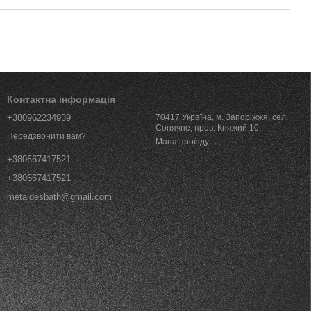
Контактна інформація
+380962234939
70417 Україна, м. Запоріжжя, сел.
Сонячне, пров. Княжий 10
Передзвонити вам?
Мапа проїзду
+380667417521
+380667417521
metaldesbath@gmail.com