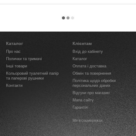
Каталог
Клієнтам
Про нас
Вхід до кабінету
Полички та тримачі
Каталог
Інші товари
Оплата і доставка
Кольоровий туалетний папір
Обмін та повернення
та паперові рушники
Політика щодо обробки
Контакти
персональних даних
Відгуки про магазин
Мапа сайту
Гарантія
Ми в соцмережах