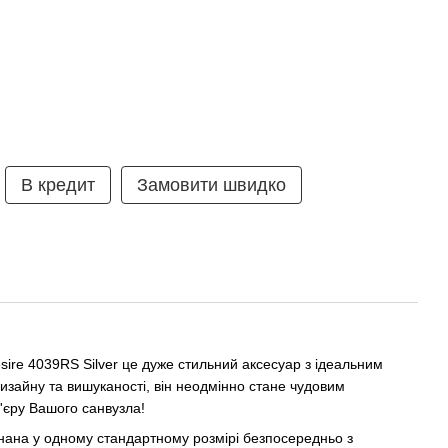
В кредит
Замовити швидко
ire 4039RS Silver це дуже стильний аксесуар з ідеальним
изайну та вишуканості, він неодмінно стане чудовим
'єру Вашого санвузла!
ана у одному стандартному розмірі безпосередньо з