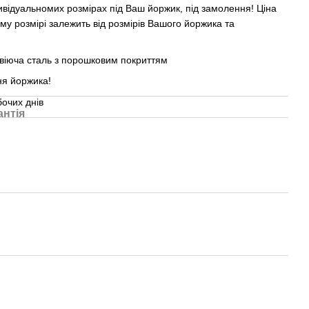
дивідуальномих розмірах під Ваш йоржик, під замолення! Ціна
у розмірі залежить від розмірів Вашого йоржика та
!
віюча сталь з порошковим покриттям
ня йоржика!
очих днів
антія