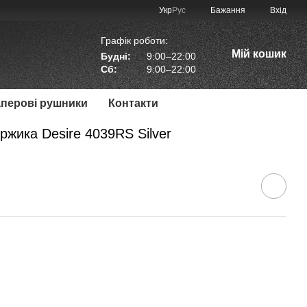
Укр
Рус
Бажання
Вхід
Графік роботи:
Мій кошик
Будні:
9:00–22:00
Сб:
9:00–22:00
аперові рушники
Контакти
жика Desire 4039RS Silver