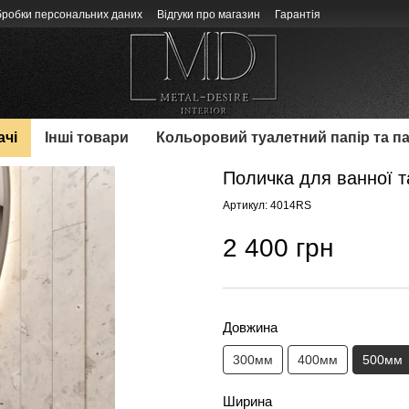
бробки персональних даних
Відгуки про магазин
Гарантія
ачі
Інші товари
Кольоровий туалетний папір та п
Поличка для ванної т
Артикул: 4014RS
2 400 грн
Довжина
300мм
400мм
500мм
Ширина