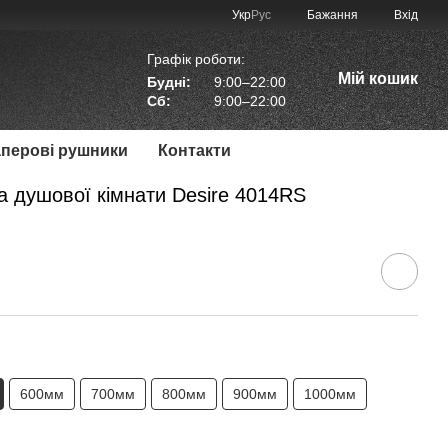
Укр
Рус
Бажання
Вхід
Графік роботи:
Мій кошик
Будні:
9:00–22:00
Сб:
9:00–22:00
аперові рушники
Контакти
а душової кімнати Desire 4014RS
600мм
700мм
800мм
900мм
1000мм