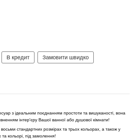
В кредит
Замовити швидко
есуар з ідеальним поєднанням простоти та вишуканості, вона
вненням інтер'єру Вашої ванної або душової кімнати!
восьми стандартних розмірах та трьох кольорах, а також у
 та кольорі, під замолення!